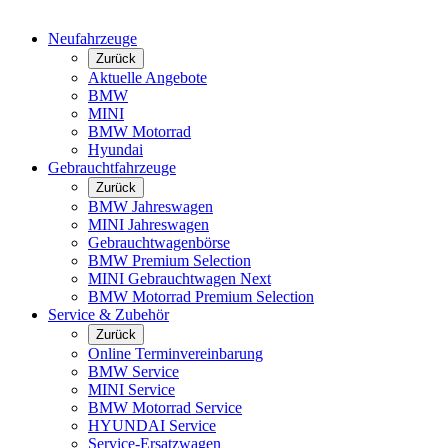
Neufahrzeuge
Zurück
Aktuelle Angebote
BMW
MINI
BMW Motorrad
Hyundai
Gebrauchtfahrzeuge
Zurück
BMW Jahreswagen
MINI Jahreswagen
Gebrauchtwagenbörse
BMW Premium Selection
MINI Gebrauchtwagen Next
BMW Motorrad Premium Selection
Service & Zubehör
Zurück
Online Terminvereinbarung
BMW Service
MINI Service
BMW Motorrad Service
HYUNDAI Service
Service-Ersatzwagen