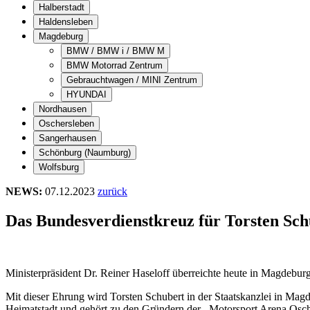
Halberstadt
Haldensleben
Magdeburg
BMW / BMW i / BMW M
BMW Motorrad Zentrum
Gebrauchtwagen / MINI Zentrum
HYUNDAI
Nordhausen
Oschersleben
Sangerhausen
Schönburg (Naumburg)
Wolfsburg
NEWS:
07.12.2023
zurück
Das Bundesverdienstkreuz für Torsten Sch
Ministerpräsident Dr. Reiner Haseloff überreichte heute in Magdebur
Mit dieser Ehrung wird Torsten Schubert in der Staatskanzlei in Magde
Heimatstadt und gehört zu den Gründern der ,,Motorsport Arena Osch