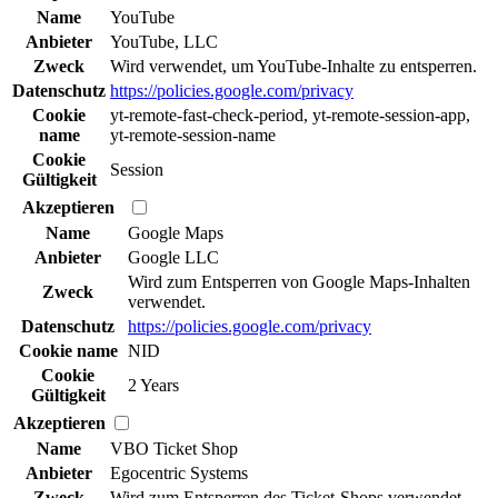
Name
YouTube
Anbieter
YouTube, LLC
Zweck
Wird verwendet, um YouTube-Inhalte zu entsperren.
Datenschutz
https://policies.google.com/privacy
Cookie
yt-remote-fast-check-period, yt-remote-session-app,
name
yt-remote-session-name
Cookie
Session
Gültigkeit
Akzeptieren
Name
Google Maps
Anbieter
Google LLC
Wird zum Entsperren von Google Maps-Inhalten
Zweck
verwendet.
Datenschutz
https://policies.google.com/privacy
Cookie name
NID
Cookie
2 Years
Gültigkeit
Akzeptieren
Name
VBO Ticket Shop
Anbieter
Egocentric Systems
Zweck
Wird zum Entsperren des Ticket-Shops verwendet.