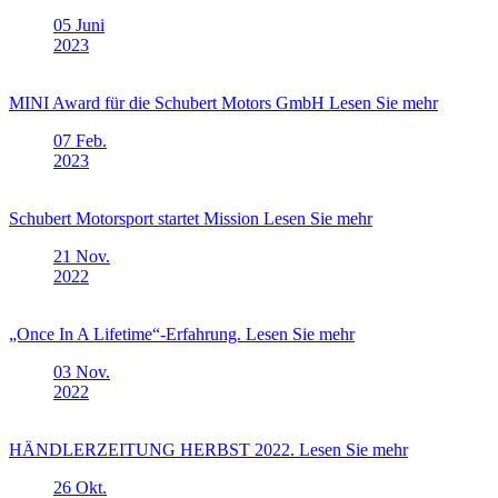
05
Juni
2023
MINI Award für die Schubert Motors GmbH
Lesen Sie mehr
07
Feb.
2023
Schubert Motorsport startet Mission
Lesen Sie mehr
21
Nov.
2022
„Once In A Lifetime“-Erfahrung.
Lesen Sie mehr
03
Nov.
2022
HÄNDLERZEITUNG HERBST 2022.
Lesen Sie mehr
26
Okt.