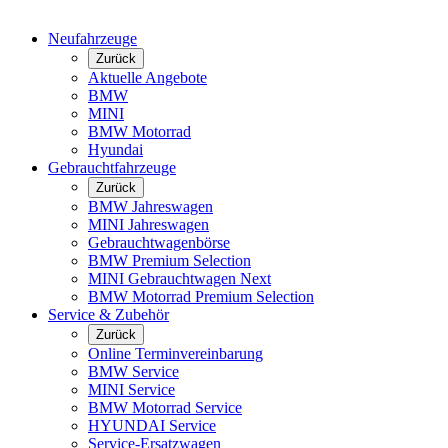
Neufahrzeuge
Zurück
Aktuelle Angebote
BMW
MINI
BMW Motorrad
Hyundai
Gebrauchtfahrzeuge
Zurück
BMW Jahreswagen
MINI Jahreswagen
Gebrauchtwagenbörse
BMW Premium Selection
MINI Gebrauchtwagen Next
BMW Motorrad Premium Selection
Service & Zubehör
Zurück
Online Terminvereinbarung
BMW Service
MINI Service
BMW Motorrad Service
HYUNDAI Service
Service-Ersatzwagen