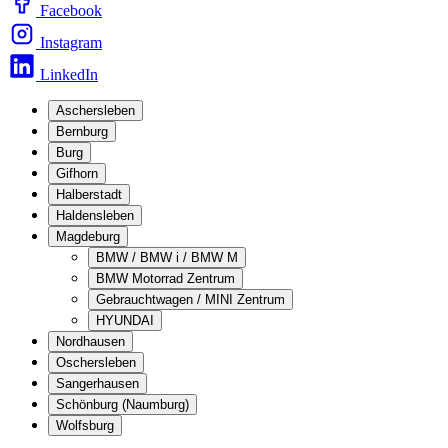
Facebook
Instagram
LinkedIn
Aschersleben
Bernburg
Burg
Gifhorn
Halberstadt
Haldensleben
Magdeburg
BMW / BMW i / BMW M
BMW Motorrad Zentrum
Gebrauchtwagen / MINI Zentrum
HYUNDAI
Nordhausen
Oschersleben
Sangerhausen
Schönburg (Naumburg)
Wolfsburg