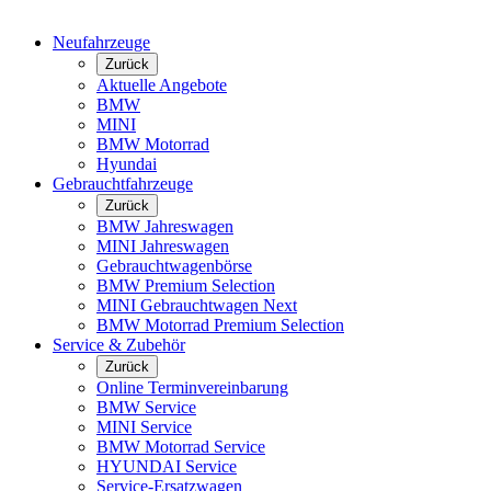
Neufahrzeuge
Zurück
Aktuelle Angebote
BMW
MINI
BMW Motorrad
Hyundai
Gebrauchtfahrzeuge
Zurück
BMW Jahreswagen
MINI Jahreswagen
Gebrauchtwagenbörse
BMW Premium Selection
MINI Gebrauchtwagen Next
BMW Motorrad Premium Selection
Service & Zubehör
Zurück
Online Terminvereinbarung
BMW Service
MINI Service
BMW Motorrad Service
HYUNDAI Service
Service-Ersatzwagen