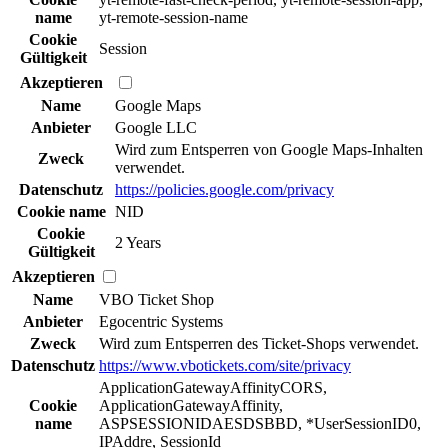
name
yt-remote-session-name
Cookie
Session
Gültigkeit
Akzeptieren
Name
Google Maps
Anbieter
Google LLC
Wird zum Entsperren von Google Maps-Inhalten
Zweck
verwendet.
Datenschutz
https://policies.google.com/privacy
Cookie name
NID
Cookie
2 Years
Gültigkeit
Akzeptieren
Name
VBO Ticket Shop
Anbieter
Egocentric Systems
Zweck
Wird zum Entsperren des Ticket-Shops verwendet.
Datenschutz
https://www.vbotickets.com/site/privacy
ApplicationGatewayAffinityCORS,
Cookie
ApplicationGatewayAffinity,
name
ASPSESSIONIDAESDSBBD, *UserSessionID0,
IPAddre, SessionId