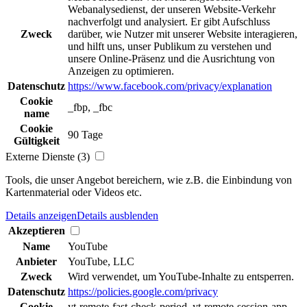
Webanalysedienst, der unseren Website-Verkehr
nachverfolgt und analysiert. Er gibt Aufschluss
Zweck
darüber, wie Nutzer mit unserer Website interagieren,
und hilft uns, unser Publikum zu verstehen und
unsere Online-Präsenz und die Ausrichtung von
Anzeigen zu optimieren.
Datenschutz
https://www.facebook.com/privacy/explanation
Cookie
_fbp, _fbc
name
Cookie
90 Tage
Gültigkeit
Externe Dienste (3)
Tools, die unser Angebot bereichern, wie z.B. die Einbindung von
Kartenmaterial oder Videos etc.
Details anzeigen
Details ausblenden
Akzeptieren
Name
YouTube
Anbieter
YouTube, LLC
Zweck
Wird verwendet, um YouTube-Inhalte zu entsperren.
Datenschutz
https://policies.google.com/privacy
Cookie
yt-remote-fast-check-period, yt-remote-session-app,