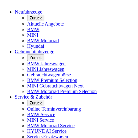
Neufahrzeuge
Zurück
Aktuelle Angebote
BMW
MINI
BMW Motorrad
Hyundai
Gebrauchtfahrzeuge
Zurück
BMW Jahreswagen
MINI Jahreswagen
Gebrauchtwagenbörse
BMW Premium Selection
MINI Gebrauchtwagen Next
BMW Motorrad Premium Selection
Service & Zubehör
Zurück
Online Terminvereinbarung
BMW Service
MINI Service
BMW Motorrad Service
HYUNDAI Service
Service-Ersatzwagen