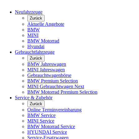
Neufahrzeuge
Zurück
Aktuelle Angebote
BMW
MINI
BMW Motorrad
Hyundai
Gebrauchtfahrzeuge
Zurück
BMW Jahreswagen
MINI Jahreswagen
Gebrauchtwagenbörse
BMW Premium Selection
MINI Gebrauchtwagen Next
BMW Motorrad Premium Selection
Service & Zubehör
Zurück
Online Terminvereinbarung
BMW Service
MINI Service
BMW Motorrad Service
HYUNDAI Service
Service-Ersatzwagen