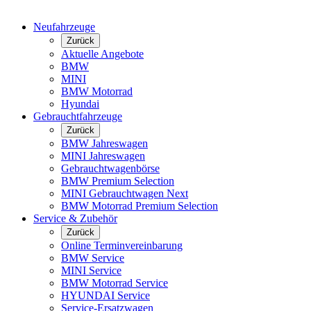
Neufahrzeuge
Zurück
Aktuelle Angebote
BMW
MINI
BMW Motorrad
Hyundai
Gebrauchtfahrzeuge
Zurück
BMW Jahreswagen
MINI Jahreswagen
Gebrauchtwagenbörse
BMW Premium Selection
MINI Gebrauchtwagen Next
BMW Motorrad Premium Selection
Service & Zubehör
Zurück
Online Terminvereinbarung
BMW Service
MINI Service
BMW Motorrad Service
HYUNDAI Service
Service-Ersatzwagen