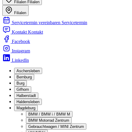
Filialen
Filialen
Filialen
Servicetermin vereinbaren
Servicetermin
Kontakt
Kontakt
Facebook
Instagram
LinkedIn
Aschersleben
Bernburg
Burg
Gifhorn
Halberstadt
Haldensleben
Magdeburg
BMW / BMW i / BMW M
BMW Motorrad Zentrum
Gebrauchtwagen / MINI Zentrum