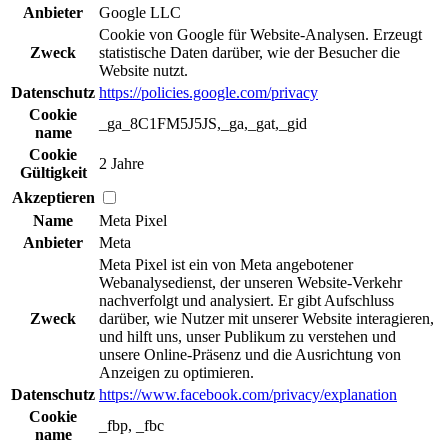
Anbieter
Google LLC
Cookie von Google für Website-Analysen. Erzeugt
Zweck
statistische Daten darüber, wie der Besucher die
Website nutzt.
Datenschutz
https://policies.google.com/privacy
Cookie
_ga_8C1FM5J5JS,_ga,_gat,_gid
name
Cookie
2 Jahre
Gültigkeit
Akzeptieren
Name
Meta Pixel
Anbieter
Meta
Meta Pixel ist ein von Meta angebotener
Webanalysedienst, der unseren Website-Verkehr
nachverfolgt und analysiert. Er gibt Aufschluss
Zweck
darüber, wie Nutzer mit unserer Website interagieren,
und hilft uns, unser Publikum zu verstehen und
unsere Online-Präsenz und die Ausrichtung von
Anzeigen zu optimieren.
Datenschutz
https://www.facebook.com/privacy/explanation
Cookie
_fbp, _fbc
name