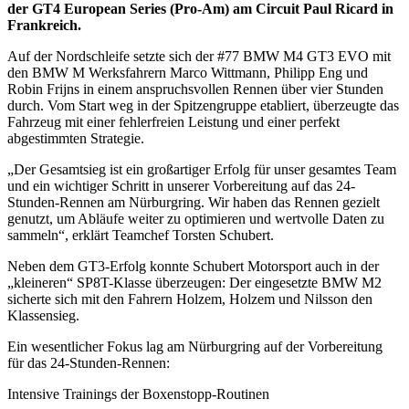
der GT4 European Series (Pro-Am) am Circuit Paul Ricard in
Frankreich.
Auf der Nordschleife setzte sich der #77 BMW M4 GT3 EVO mit
den BMW M Werksfahrern Marco Wittmann, Philipp Eng und
Robin Frijns in einem anspruchsvollen Rennen über vier Stunden
durch. Vom Start weg in der Spitzengruppe etabliert, überzeugte das
Fahrzeug mit einer fehlerfreien Leistung und einer perfekt
abgestimmten Strategie.
„Der Gesamtsieg ist ein großartiger Erfolg für unser gesamtes Team
und ein wichtiger Schritt in unserer Vorbereitung auf das 24-
Stunden-Rennen am Nürburgring. Wir haben das Rennen gezielt
genutzt, um Abläufe weiter zu optimieren und wertvolle Daten zu
sammeln“, erklärt Teamchef Torsten Schubert.
Neben dem GT3-Erfolg konnte Schubert Motorsport auch in der
„kleineren“ SP8T-Klasse überzeugen: Der eingesetzte BMW M2
sicherte sich mit den Fahrern Holzem, Holzem und Nilsson den
Klassensieg.
Ein wesentlicher Fokus lag am Nürburgring auf der Vorbereitung
für das 24-Stunden-Rennen:
Intensive Trainings der Boxenstopp-Routinen